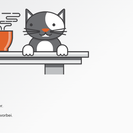
r.
vorbei.