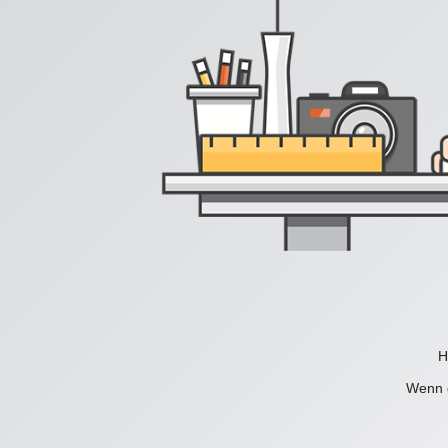
H
Wenn d