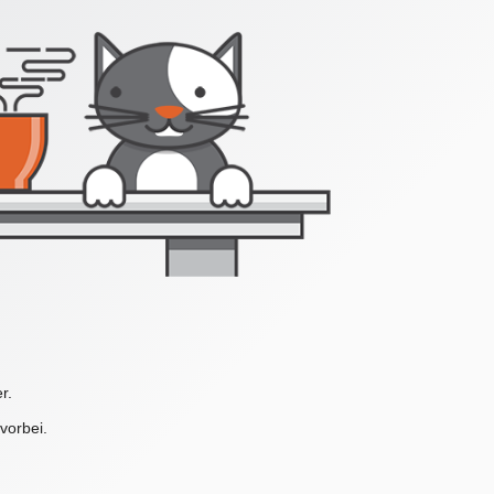
r.
vorbei.